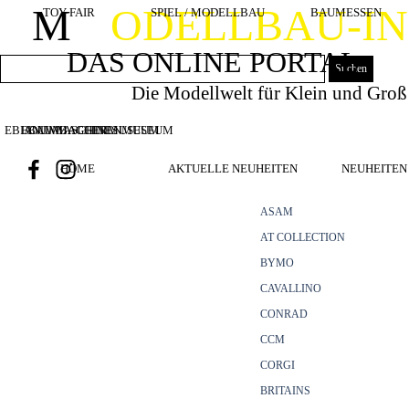
Direkt zum Seiteninhalt
M
ODELLBAU-I
TOY FAIR
SPIEL / MODELLBAU
BAUMESSEN
DAS ONLINE PORTAL
Suchen
Die Modellwelt für Klein und Groß
EBIANUMBAGGERMUSEUM
BOUWMACHINES
BAUMASCHINENMUSEUM
HOME
AKTUELLE NEUHEITEN
NEUHEITEN 
ASAM
AT COLLECTION
BYMO
CAVALLINO
CONRAD
CCM
CORGI
BRITAINS