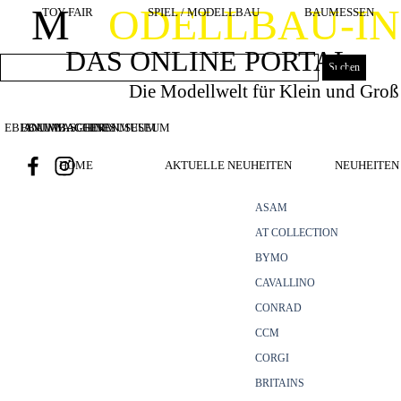
Direkt zum Seiteninhalt
M
ODELLBAU-I
TOY FAIR
SPIEL / MODELLBAU
BAUMESSEN
DAS ONLINE PORTAL
Suchen
Die Modellwelt für Klein und Groß
EBIANUMBAGGERMUSEUM
BOUWMACHINES
BAUMASCHINENMUSEUM
HOME
AKTUELLE NEUHEITEN
NEUHEITEN 
ASAM
AT COLLECTION
BYMO
CAVALLINO
CONRAD
CCM
CORGI
BRITAINS