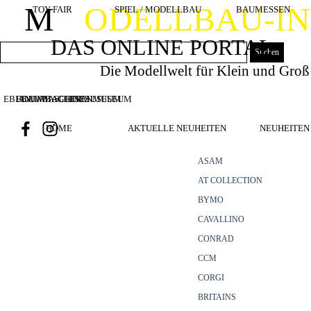
Direkt zum Seiteninhalt
M
ODELLBAU-I
TOY FAIR
SPIEL / MODELLBAU
BAUMESSEN
DAS ONLINE PORTAL
Suchen
Die Modellwelt für Klein und Groß
EBIANUMBAGGERMUSEUM
BOUWMACHINES
BAUMASCHINENMUSEUM
HOME
AKTUELLE NEUHEITEN
NEUHEITEN 
ASAM
AT COLLECTION
BYMO
CAVALLINO
CONRAD
CCM
CORGI
BRITAINS