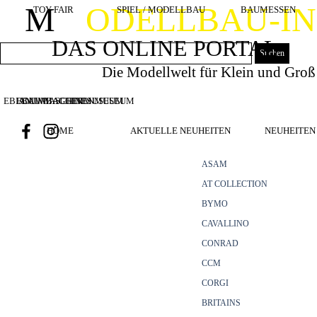
Direkt zum Seiteninhalt
M
ODELLBAU-I
TOY FAIR
SPIEL / MODELLBAU
BAUMESSEN
DAS ONLINE PORTAL
Suchen
Die Modellwelt für Klein und Groß
EBIANUMBAGGERMUSEUM
BOUWMACHINES
BAUMASCHINENMUSEUM
HOME
AKTUELLE NEUHEITEN
NEUHEITEN 
ASAM
AT COLLECTION
BYMO
CAVALLINO
CONRAD
CCM
CORGI
BRITAINS