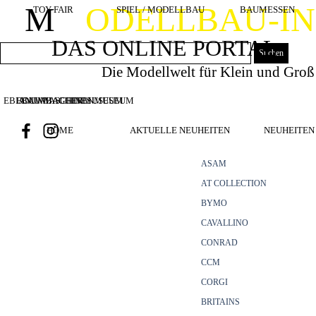
Direkt zum Seiteninhalt
M
ODELLBAU-I
TOY FAIR
SPIEL / MODELLBAU
BAUMESSEN
DAS ONLINE PORTAL
Suchen
Die Modellwelt für Klein und Groß
EBIANUMBAGGERMUSEUM
BOUWMACHINES
BAUMASCHINENMUSEUM
HOME
AKTUELLE NEUHEITEN
NEUHEITEN 
ASAM
AT COLLECTION
BYMO
CAVALLINO
CONRAD
CCM
CORGI
BRITAINS