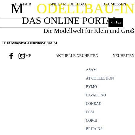
Direkt zum Seiteninhalt
M
ODELLBAU-I
TOY FAIR
SPIEL / MODELLBAU
BAUMESSEN
DAS ONLINE PORTAL
Suchen
Die Modellwelt für Klein und Groß
EBIANUMBAGGERMUSEUM
BOUWMACHINES
BAUMASCHINENMUSEUM
HOME
AKTUELLE NEUHEITEN
NEUHEITEN 
ASAM
AT COLLECTION
BYMO
CAVALLINO
CONRAD
CCM
CORGI
BRITAINS