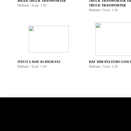
RIGED TRUCK TRANSPORTER
TRUCK TRANSPORTER TR
Maßstab / Scale: 1:50
TRUCK TRANSPORTER
Maßstab / Scale: 1:50
▼
▼
IVECO S-WAY AS HIGH 6X2
DAF 3600 8X4 EURO LOW
Maßstab / Scale: 1:50
Maßstab / Scale: 1:50
Menü überspringen