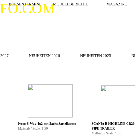
Menü überspringen
NFO.COM
BÖRSENTERMINE
MODELLBERICHTE
▼
MAGAZINE
Menü überspringen
2027
NEUHEITEN 2026
▼
NEUHEITEN 2025
▼
N
Menü überspringen
▼
Iveco S-Way 4x2 mit 3achs Sattelkipper
SCANIA R HIGHLINE CR20
Maßstab / Scale: 1:50
PIPE TRAILER
Maßstab / Scale: 1:50