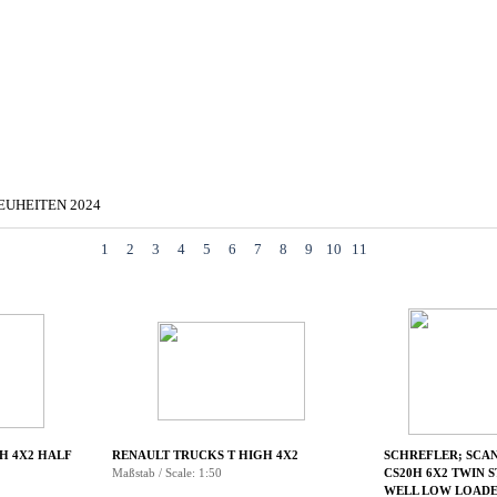
▼
EUHEITEN 2024
▼
▼
1
2
3
4
5
6
7
8
9
10
11
H 4X2 HALF
RENAULT TRUCKS T HIGH 4X2
SCHREFLER; SCAN
Maßstab / Scale: 1:50
CS20H 6X2 TWIN 
WELL LOW LOAD