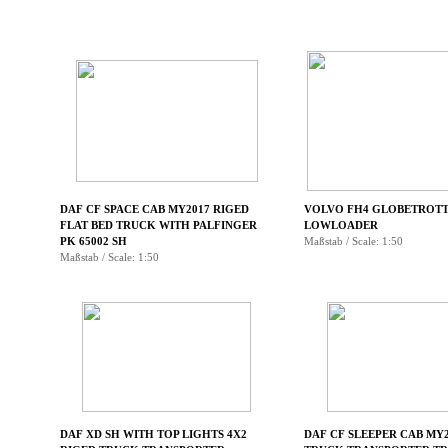
▼
▼
▼
▼
DAF CF SPACE CAB MY2017 RIGED
VOLVO FH4 GLOBETROTT
FLAT BED TRUCK WITH PALFINGER
LOWLOADER
▼
PK 65002 SH
Maßstab / Scale: 1:50
Maßstab / Scale: 1:50
▼
▼
DAF XD SH WITH TOP LIGHTS 4X2
DAF CF SLEEPER CAB MY