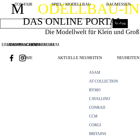
Direkt zum Seiteninhalt
M
ODELLBAU-I
TOY FAIR
SPIEL / MODELLBAU
BAUMESSEN
DAS ONLINE PORTAL
Suchen
Die Modellwelt für Klein und Groß
EBIANUMBAGGERMUSEUM
BOUWMACHINES
BAUMASCHINENMUSEUM
HOME
AKTUELLE NEUHEITEN
NEUHEITEN 
ASAM
AT COLLECTION
BYMO
CAVALLINO
CONRAD
CCM
CORGI
BRITAINS