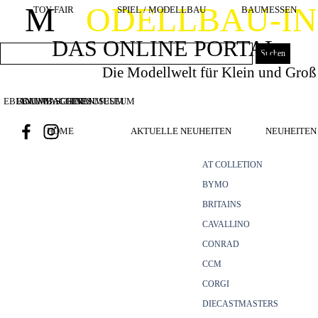
Direkt zum Seiteninhalt
M
ODELLBAU-I
TOY FAIR
SPIEL / MODELLBAU
BAUMESSEN
DAS ONLINE PORTAL
Suchen
Die Modellwelt für Klein und Groß
EBIANUMBAGGERMUSEUM
BOUWMACHINES
BAUMASCHINENMUSEUM
HOME
AKTUELLE NEUHEITEN
NEUHEITEN 
AT COLLETION
BYMO
BRITAINS
CAVALLINO
CONRAD
CCM
CORGI
DIECASTMASTERS