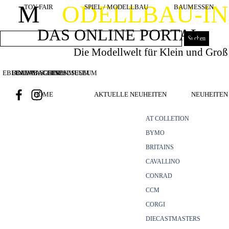
Direkt zum Seiteninhalt
M
ODELLBAU-I
TOY FAIR
SPIEL / MODELLBAU
BAUMESSEN
DAS ONLINE PORTAL
Suchen
Die Modellwelt für Klein und Groß
EBIANUMBAGGERMUSEUM
BOUWMACHINES
BAUMASCHINENMUSEUM
HOME
AKTUELLE NEUHEITEN
NEUHEITEN 
AT COLLETION
BYMO
BRITAINS
CAVALLINO
CONRAD
CCM
CORGI
DIECASTMASTERS