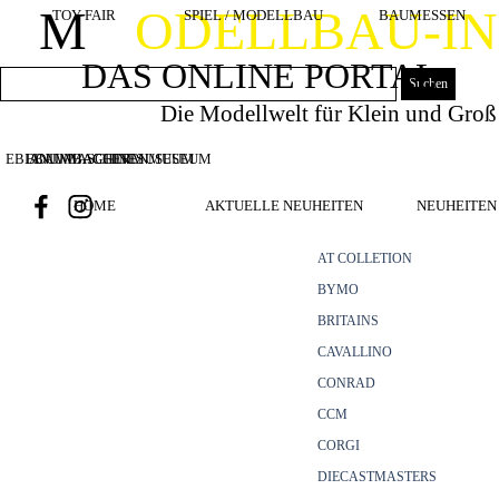
Direkt zum Seiteninhalt
M
ODELLBAU-I
TOY FAIR
SPIEL / MODELLBAU
BAUMESSEN
DAS ONLINE PORTAL
Suchen
Die Modellwelt für Klein und Groß
EBIANUMBAGGERMUSEUM
BOUWMACHINES
BAUMASCHINENMUSEUM
HOME
AKTUELLE NEUHEITEN
NEUHEITEN 
AT COLLETION
BYMO
BRITAINS
CAVALLINO
CONRAD
CCM
CORGI
DIECASTMASTERS