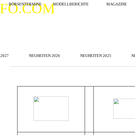
Menü überspringen
NFO.COM
BÖRSENTERMINE
MODELLBERICHTE
▼
MAGAZINE
Menü überspringen
2027
NEUHEITEN 2026
▼
NEUHEITEN 2025
▼
N
Menü überspringen
▼
▼
▼