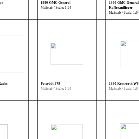
ar
1980 GMC General
1980 GMC General 
Maßstab / Scale: 1:64
Kofferauflieger
Maßstab / Scale: 1:6
2achs
Peterbilt 379
1990 Kenworth W9
Maßstab / Scale: 1:64
Maßstab / Scale: 1:6