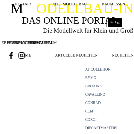
Direkt zum Seiteninhalt
M
ODELLBAU-I
TOY FAIR
SPIEL / MODELLBAU
BAUMESSEN
DAS ONLINE PORTAL
Suchen
Die Modellwelt für Klein und Groß
EBIANUMBAGGERMUSEUM
BOUWMACHINES
BAUMASCHINENMUSEUM
HOME
AKTUELLE NEUHEITEN
NEUHEITEN 
AT COLLETION
BYMO
BRITAINS
CAVALLINO
CONRAD
CCM
CORGI
DIECASTMASTERS