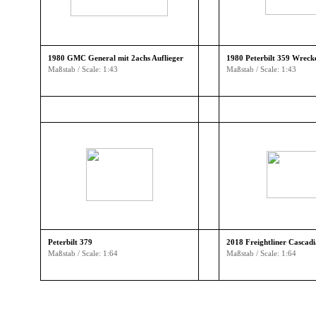
▼
1980 GMC General mit 2achs Auflieger
1980 Peterbilt 359 Wreck
▼
Maßstab / Scale: 1:43
Maßstab / Scale: 1:43
▼
▼
Peterbilt 379
2018 Freightliner Cascadi
Maßstab / Scale: 1:64
Maßstab / Scale: 1:64