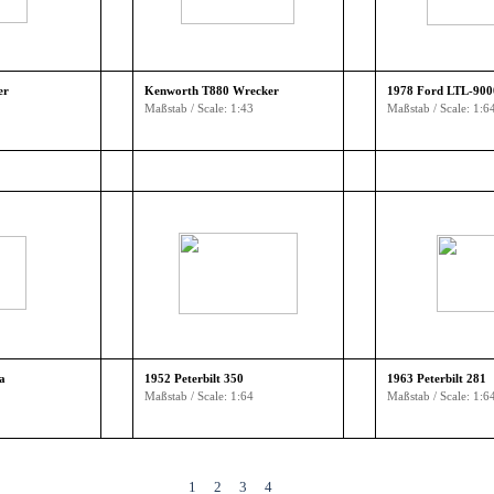
er
Kenworth T880 Wrecker
1978 Ford LTL-900
Maßstab / Scale: 1:43
Maßstab / Scale: 1:6
a
1952 Peterbilt 350
1963 Peterbilt 281
Maßstab / Scale: 1:64
Maßstab / Scale: 1:6
1
2
3
4