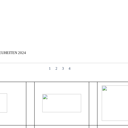
▼
EUHEITEN 2024
▼
▼
1
2
3
4