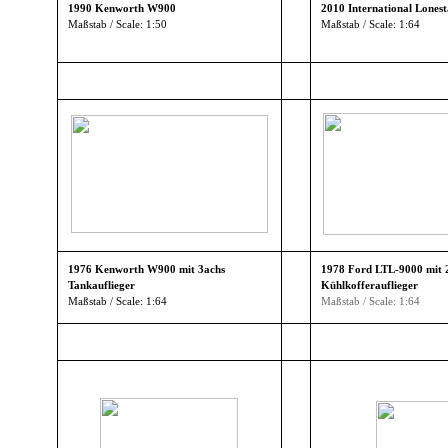
1990 Kenworth W900
2010 International Lonest
Maßstab / Scale: 1:50
Maßstab / Scale: 1:64
▼
▼
▼
▼
▼
▼
1976 Kenworth W900 mit 3achs
1978 Ford LTL-9000 mit 
Tankauflieger
Kühlkofferauflieger
▼
Maßstab / Scale: 1:64
Maßstab / Scale: 1:64
▼
▼
▼