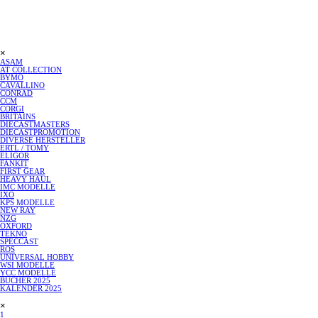
Menü überspringen
×
ASAM
AT COLLECTION
BYMO
CAVALLINO
▼
CONRAD
▼
CCM
CORGI
BRITAINS
DIECASTMASTERS
▼
DIECASTPROMOTION
DIVERSE HERSTELLER
▼
ERTL / TOMY
▼
ELIGOR
▼
FANKIT
FIRST GEAR
▼
HEAVY HAUL
▼
IMC MODELLE
▼
IXO
▼
KPS MODELLE
NEW RAY
NZG
▼
OXFORD
TEKNO
▼
SPECCAST
▼
ROS
UNIVERSAL HOBBY
WSI MODELLE
▼
YCC MODELLE
BÜCHER 2025
▼
KALENDER 2025
Menü überspringen
×
1