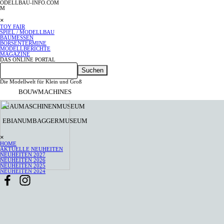
Direkt zum Seiteninhalt
ODELLBAU-INFO.COM
M
Menü überspringen
×
TOY FAIR
SPIEL / MODELLBAU
BAUMESSEN
BÖRSENTERMINE
▼
MODELLBERICHTE
MAGAZINE
▼
DAS ONLINE PORTAL
Suchen
Die Modellwelt für Klein und Groß
BOUWMACHINES
BAUMASCHINENMUSEUM
EBIANUMBAGGERMUSEUM
Menü überspringen
×
HOME
AKTUELLE NEUHEITEN
NEUHEITEN 2027
▼
NEUHEITEN 2026
▼
NEUHEITEN 2025
▼
NEUHEITEN 2024
▼