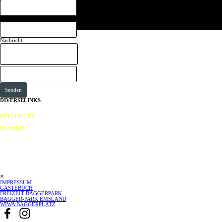
Email:
Zurück zum Seiteninhalt
Nachricht
DIVERSELINKS
HERSTELLER
FANSHOP
Menü überspringen
×
IMPRESSUM
GÄSTEBUCH
FREIZEIT BAGGERPARK
BAGGER-PARK EMSLAND
WIWA BAGGERPLATZ