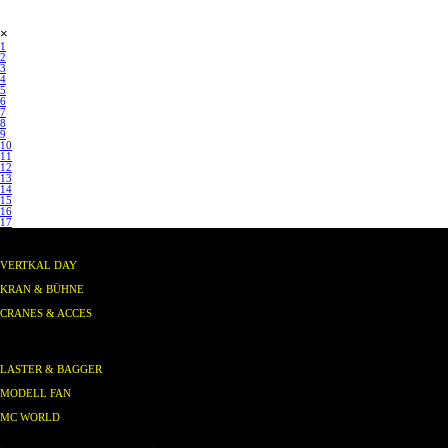
Menü überspringen
×
1
2
3
4
5
6
7
8
9
10
11
12
13
14
15
16
17
MAGAZINE
VERTKAL DAY
KRAN & BÜHNE
CRANES & ACCES
M
ODELLZEITSCHRI
FTE
N
LASTER & BAGGER
MODELL FAN
MC WORLD
Name: