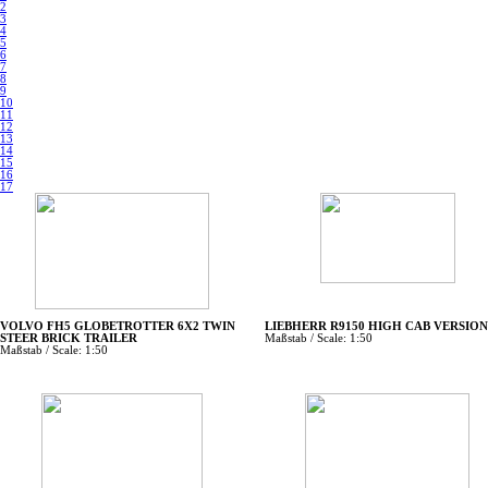
2
3
4
5
6
7
8
9
10
11
12
13
14
15
16
17
VOLVO FH5 GLOBETROTTER 6X2 TWIN
LIEBHERR R9150 HIGH CAB VERSION
STEER BRICK TRAILER
Maßstab / Scale: 1:50
Maßstab / Scale: 1:50