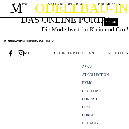
Direkt zum Seiteninhalt
M
ODELLBAU-I
TOY FAIR
SPIEL / MODELLBAU
BAUMESSEN
DAS ONLINE PORTAL
Suchen
Die Modellwelt für Klein und Groß
EBIANUMBAGGERMUSEUM
BOUWMACHINES
BAUMASCHINENMUSEUM
HOME
AKTUELLE NEUHEITEN
NEUHEITEN 
ASAM
AT COLLECTION
BYMO
CAVALLINO
CONRAD
CCM
CORGI
BRITAINS