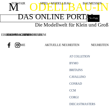
Direkt zum Seiteninhalt
M
ODELLBAU-I
TOY FAIR
SPIEL / MODELLBAU
BAUMESSEN
DAS ONLINE PORTAL
Suchen
Die Modellwelt für Klein und Groß
EBIANUMBAGGERMUSEUM
BOUWMACHINES
BAUMASCHINENMUSEUM
HOME
AKTUELLE NEUHEITEN
NEUHEITEN 
AT COLLETION
BYMO
BRITAINS
CAVALLINO
CONRAD
CCM
CORGI
DIECASTMASTERS